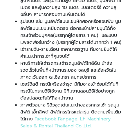
สูง14เมตร และรุ่นความสูง 18-20 เมตร
,
บูมลิฟต์ 18
เมตร และรุ่นความสูง 10 เมตร แบตเตอร์รี่ ความสู
งอื่นๆ สามารถสอบถามเพิ่มเติมได้
รูปแบบ เช่น บูมลิฟต์แบบแขนหักศอกหรือแขนพับ บูม
ลิฟต์แบบแขนเหยียดตรง ต่อกระเช้าปลายบูมได้ทั้ง
กระเช้าส่วนบุคคล(บรรทุกผู้โดยสาร 1 คน) และแบบ
แพลตฟอร์มกว้าง (บรรทุกผู้โดยสารได้มากกว่า 1 คน)
เช่ารายวัน-รายเดือน ราคามาตรฐาน ทีมงานยินดีให้
คำแนะนำการเช่าที่คุมงบได้
หาบริการให้เช่ารถกระเช้ารถบูมลิฟต์ใกล้ฉัน นำส่ง
รวดเร็วในพื้นที่หน้างานระยอง ชลบุรี และจังหวัดใน
ภาคตะวันออก ฉะเชิงเทรา สมุทรปราการ
เซอร์วิสดี กรณีเครื่องชำรุด มีทีมช่างเข้าซ่อมได้ทันที
กรณีไม่ทราบวิธีใช้งาน มีทีมงานสอน
วิธีใช้อย่างถูก
ต้องปลอดภัยให้ถึงหน้างาน
ภาพตัวอย่าง รีวิวจุดเด่นแนะนำของรถกระเช้า รถบูม
ลิฟต์ เอ็กลิฟต์ ลิฟต์กรรไกรแต่ละรุ่น ติดตามเพิ่มเติม
ได้ทาง
Facebook Fanpage
:
Lh Machinery
Sales & Rental Thailand Co
.
,Ltd
.