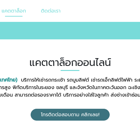
แคตตาล็อก
ติดต่อเรา
แคตตาล็อกออนไลน์
ประเทศไทย)
บริการให้เช่ารถกระเช้า รถบูมลิฟต์ เช่ารถเอ็กลิฟต์ไฟฟ้า 
คารสูง พิกัดบริการในระยอง ชลบุรี และจังหวัดในภาคตะวันออก ฉะเชิ
ายเดือน สามารถต่อรองราคาได้ บริการอย่างใส่ใจลูกค้า ส่งช่างเข้าซ่อ
โทรติดต่อสอบถาม คลิกเลย!