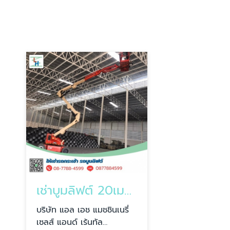
เช่าบูมลิฟต์ 20เมตร
บริษัท แอล เอช แมชชินเนรี่
เซลส์ แอนด์ เร้นทัล