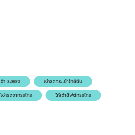
เช้า ระยอง
เช่ารถกระเช้าใกล้ฉัน
ห้เช่ารถขากรรไกร
ให้เช่าลิฟต์กรรไกร