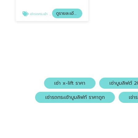
(ประเทศไทย) จำกัด
ดูรายละเอียด
เช่ารถกระเช้า ระยอง
เช่า x-lift ราคา
เช่าบูมลิฟต์ 
เช่ารถกระเช้าบูมลิฟท์ ราคาถูก
เช่า